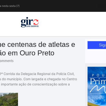
 nesta sexta (7)
Mariana
or de glicose
orismo feminino
úne centenas de atletas e
Sig
ão em Ouro Preto
omments
ª Corrida da Delegacia Regional da Polícia Civil,
as do município. Com largada e chegada no Centro
 importante ação de conscientização sobre a