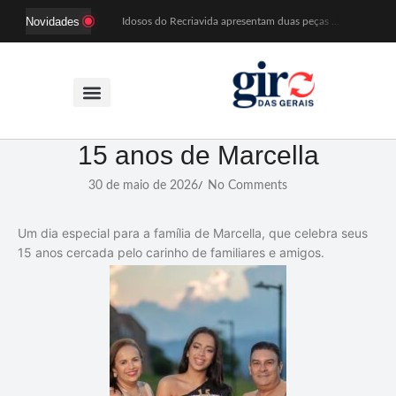
Novidades
Idosos do Recriavida apresentam duas peças no CineTeatro de Mariana na quarta (12)
Imagem de Santa Efigênia recuperada em site de leilões volta a Monsenhor Horta nesta sexta (7)
Desafio Brou reúne mais de 1.100 atletas em Mariana entre 14 e 16 de agosto
Prefeitura e comerciantes discutem turismo e ações para o centro histórico de Mariana
Mariana cadastra neste sábado (8) crianças com diabetes tipo 1 para uso de sensor de glicose
Coro da Osesp leva cinco séculos de música ao Cine Teatro de Mariana
Organização cancela 11ª edição do Sabadinho na Passagem
ACIAM/CDL Mariana participa da realização de fórum estadual de empreendedorismo feminino
15 anos de Marcella
Mariana anuncia regras mais rígidas para eventos após homicídios em cavalgada
Sabadinho na Passagem celebra as tradições populares em sua 11ª edição
30 de maio de 2026
No Comments
/
Um dia especial para a família de
Marcella
, que celebra seus
15 anos cercada pelo carinho de familiares e amigos.