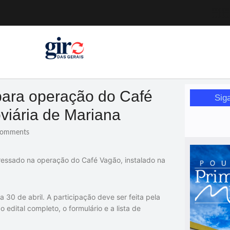
a pessoa idosa
a (12)
 nesta sexta (7)
Mariana
or de glicose
 para operação do Café
Sig
orismo feminino
viária de Mariana
omments
ressado na operação do Café Vagão, instalado na
 30 de abril. A participação deve ser feita pela
 edital completo, o formulário e a lista de