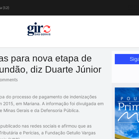
a (12)
 nesta sexta (7)
Mariana
or de glicose
orismo feminino
as para nova etapa de
Sig
undão, diz Duarte Júnior
omments
etapa do processo de pagamento de indenizações
 2015, em Mariana. A informação foi divulgada em
de Minas Gerais e da Defensoria Pública.
ublicado nas redes sociais e afirmou que as
ributária e Perícias, a Fundação Getulio Vargas