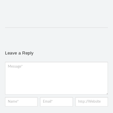
6 de agosto de 2026
/
No Comments
Programação terá provas de trail run e mountain bike, desafio
noturno e show na Praça Gomes...
Leave a Reply