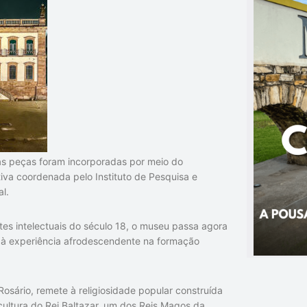
as peças foram incorporadas por meio do
ativa coordenada pelo
Instituto de Pesquisa e
al
.
ites intelectuais do século 18, o museu passa agora
s à experiência afrodescendente na formação
sário, remete à religiosidade popular construída
scultura do Rei Baltazar, um dos Reis Magos da