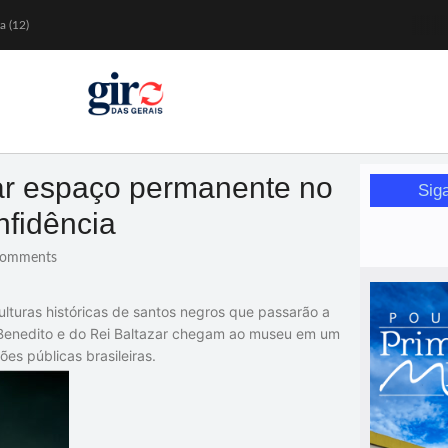
a (12)
 nesta sexta (7)
Mariana
or de glicose
orismo feminino
ar espaço permanente no
Sig
fidência
omments
lturas históricas de santos negros que passarão a
o Benedito e do Rei Baltazar chegam ao museu em um
es públicas brasileiras.