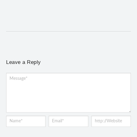
6 de agosto de 2026
/
No Comments
Programação terá provas de trail run e mountain bike, desafio
noturno e show na Praça Gomes...
Leave a Reply