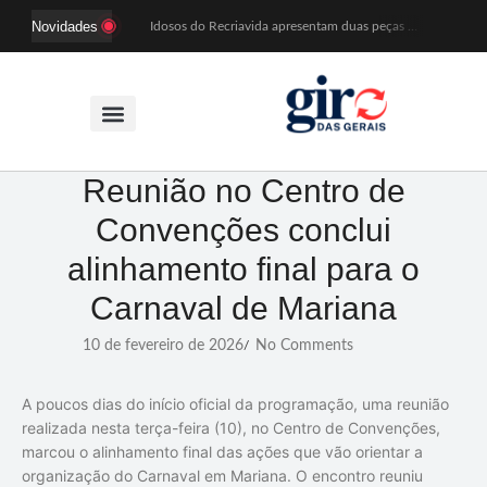
Novidades
Idosos do Recriavida apresentam duas peças no CineTeatro de Mariana na quarta (12)
Imagem de Santa Efigênia recuperada em site de leilões volta a Monsenhor Horta nesta sexta (7)
Desafio Brou reúne mais de 1.100 atletas em Mariana entre 14 e 16 de agosto
Prefeitura e comerciantes discutem turismo e ações para o centro histórico de Mariana
Mariana cadastra neste sábado (8) crianças com diabetes tipo 1 para uso de sensor de glicose
Coro da Osesp leva cinco séculos de música ao Cine Teatro de Mariana
Organização cancela 11ª edição do Sabadinho na Passagem
ACIAM/CDL Mariana participa da realização de fórum estadual de empreendedorismo feminino
Reunião no Centro de
Mariana anuncia regras mais rígidas para eventos após homicídios em cavalgada
Convenções conclui
Sabadinho na Passagem celebra as tradições populares em sua 11ª edição
alinhamento final para o
Carnaval de Mariana
10 de fevereiro de 2026
No Comments
/
A poucos dias do início oficial da programação, uma reunião
realizada nesta terça-feira (10), no Centro de Convenções,
marcou o alinhamento final das ações que vão orientar a
organização do Carnaval em Mariana. O encontro reuniu