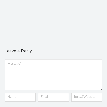
5 de agosto de 2026
/
No Comments
Atendimento será realizado das 8h às 15h, na Previne, e poderá
incluir a instalação do dispositivo...
Leave a Reply