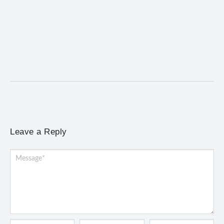
Desafio Brou reúne mais de 1.100 atletas em
Mariana entre 14 e 16 de agosto
6 de agosto de 2026
/
No Comments
Programação terá provas de trail run e mountain bike, desafio
noturno e show na Praça Gomes...
Leave a Reply