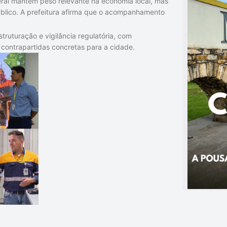
ral mantém peso relevante na economia local, mas
lico. A prefeitura afirma que o acompanhamento
ruturação e vigilância regulatória, com
 contrapartidas concretas para a cidade.