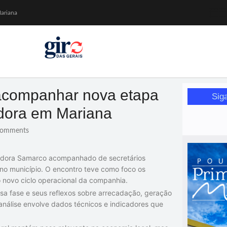
Mariana
or de glicose
orismo feminino
 acompanhar nova etapa
Sig
da Wikimedia Brasil
adora em Mariana
omments
radora Samarco acompanhado de secretários
no município. O encontro teve como foco os
 novo ciclo operacional da companhia.
a fase e seus reflexos sobre arrecadação, geração
nálise envolve dados técnicos e indicadores que