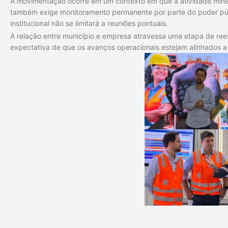
A movimentação ocorre em um contexto em que a atividade mine
também exige monitoramento permanente por parte do poder púb
institucional não se limitará a reuniões pontuais.
A relação entre município e empresa atravessa uma etapa de reest
expectativa de que os avanços operacionais estejam alinhados a