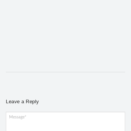
Mariana cadastra neste sábado (8) crianças com
diabetes tipo 1 para uso de sensor de glicose
5 de agosto de 2026
/
No Comments
Atendimento será realizado das 8h às 15h, na Previne, e poderá
incluir a instalação do dispositivo...
Leave a Reply