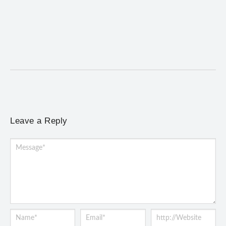
Desafio Brou reúne mais de 1.100 atletas em
Mariana entre 14 e 16 de agosto
6 de agosto de 2026
/
No Comments
Programação terá provas de trail run e mountain bike, desafio
noturno e show na Praça Gomes...
Leave a Reply