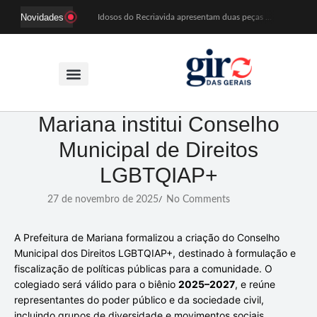
Novidades
Idosos do Recriavida apresentam duas peças no CineTeatro de Mariana na quarta (12)
Imagem de Santa Efigênia recuperada em site de leilões volta a Monsenhor Horta nesta sexta (7)
Desafio Brou reúne mais de 1.100 atletas em Mariana entre 14 e 16 de agosto
Prefeitura e comerciantes discutem turismo e ações para o centro histórico de Mariana
Mariana cadastra neste sábado (8) crianças com diabetes tipo 1 para uso de sensor de glicose
Coro da Osesp leva cinco séculos de música ao Cine Teatro de Mariana
Organização cancela 11ª edição do Sabadinho na Passagem
ACIAM/CDL Mariana participa da realização de fórum estadual de empreendedorismo feminino
Mariana institui Conselho
Mariana anuncia regras mais rígidas para eventos após homicídios em cavalgada
Municipal de Direitos
Sabadinho na Passagem celebra as tradições populares em sua 11ª edição
LGBTQIAP+
27 de novembro de 2025
No Comments
/
A Prefeitura de Mariana formalizou a criação do Conselho
Municipal dos Direitos LGBTQIAP+, destinado à formulação e
fiscalização de políticas públicas para a comunidade. O
colegiado será válido para o biênio
2025–2027
, e reúne
representantes do poder público e da sociedade civil,
incluindo grupos de diversidade e movimentos sociais.