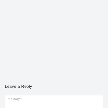
Mariana cadastra neste sábado (8) crianças com
diabetes tipo 1 para uso de sensor de glicose
5 de agosto de 2026
/
No Comments
Atendimento será realizado das 8h às 15h, na Previne, e poderá
incluir a instalação do dispositivo...
Leave a Reply