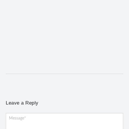
Mariana cadastra neste sábado (8) crianças com
diabetes tipo 1 para uso de sensor de glicose
5 de agosto de 2026
/
No Comments
Atendimento será realizado das 8h às 15h, na Previne, e poderá
incluir a instalação do dispositivo...
Leave a Reply