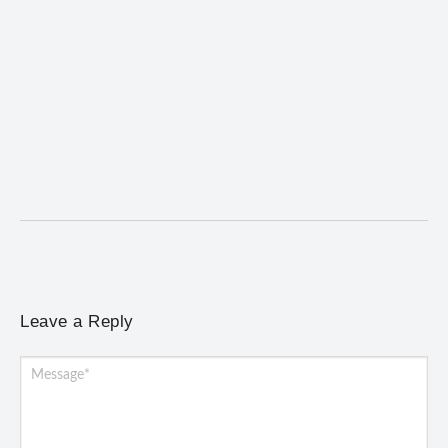
Mariana cadastra neste sábado (8) crianças com
diabetes tipo 1 para uso de sensor de glicose
5 de agosto de 2026
/
No Comments
Atendimento será realizado das 8h às 15h, na Previne, e poderá
incluir a instalação do dispositivo...
Leave a Reply