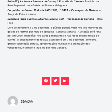
Point 07 | Av. Nossa Senhora do Carmo, 393 – Vila do Carmo –
Toucinho de
Rolo Empanado com Geleia de Pimenta Malagueta
Porquinho na Brasa | Rodovia AMG-1730, nº 948A – Passagem de Mariana –
Maçã de Peito à mineira
Sapucaia | Rua Eugênio Eduardo Rapallo, 100 – Passagem de Mariana –
Ragu
Fries
De 6 de novembro a 3 de dezembro, o público poderá votar nos três melhores tira-
gostos do festival, por meio do aplicativo “Conecta Mariana”. A votação será feita
por QR Code, disponível nos bares participantes e nas redes sociais oficiais do
evento. O encerramento do festival acontecerá em 7 de dezembro, com uma
grande celebração cultural, apresentações musicais e a premiação dos
vencedores, incluindo o título de Bar Mais Visitado.
Geize