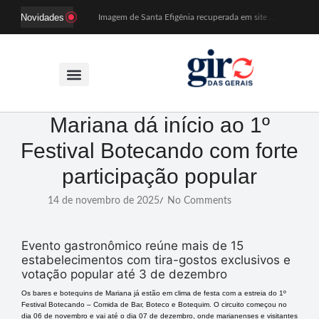
Novidades
Imagem de Santa Efigênia recuperada em site de leilões volta a Monsenhor Horta nesta sexta (7)
Desafio Brou reúne mais de 1.100 atletas em Mariana entre 14 e 16 de agosto
Prefeitura e comerciantes discutem turismo e ações para o centro histórico de Mariana
Mariana cadastra neste sábado (8) crianças com diabetes tipo 1 para uso de sensor de glicose
Coro da Osesp leva cinco séculos de música ao Cine Teatro de Mariana
Organização cancela 11ª edição do Sabadinho na Passagem
ACIAM/CDL Mariana participa da realização de fórum estadual de empreendedorismo feminino
Mariana anuncia regras mais rígidas para eventos após homicídios em cavalgada
Mariana dá início ao 1º
Sabadinho na Passagem celebra as tradições populares em sua 11ª edição
Festival Botecando com forte
PSB oficializa candidatura de Duarte Júnior a deputado federal
participação popular
14 de novembro de 2025
No Comments
/
Evento gastronômico reúne mais de 15
estabelecimentos com tira-gostos exclusivos e
votação popular até 3 de dezembro
Os bares e botequins de Mariana já estão em clima de festa com a estreia do 1º
Festival Botecando – Comida de Bar, Boteco e Botequim. O circuito começou no
dia 06 de novembro e vai até o dia 07 de dezembro, onde marianenses e visitantes