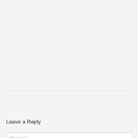
Coro da Osesp leva cinco séculos de música ao
Cine Teatro de Mariana
5 de agosto de 2026
/
No Comments
Concerto gratuito neste sábado (8) reúne obras europeias e
brasileiras, de Giovanni Gabrieli a Dorival Caymmi
Leave a Reply