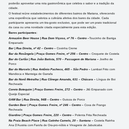
poderão aproveitar uma rota gastronômica que celebra o sabor e a tradição da
cidade.
O festival reúne estabelecimentos de diferentes bairros de Mariana, oferecendo
uma experiência que valoriza a culinária afetiva dos bares da cidade. Cada
participante apresenta um tira-gosto exclusivo, que pode ser um prato tradicional
da casa ou uma novidade criada especialmente para esta edição.
Bares participantes:
Armazém Beer House | Rua Dom Viçoso, nº 76 – Centro –
Toucinho de Barriga
Empanado
Bar | Rua Direita, nº 42 – Centro –
Coxinha Creme
Bar da Rosângela | Praça Gomes Freire, nº 256 – Centro –
Croquete de Costela
Bar do Carlão | Rua João Batista, 570 – Passagem de Mariana –
Joelho de
Porco
Bar do Marcelo | Rua Antônio Pacheco, 465 – São Pedro –
Lambari Frito com
Mandioca e Manteiga de Garrafa
Bar do Nonô Metralha | Rua Cônego Amando, 631 – Chácara –
Língua de Boi
Recheada
Coreto Botequim | Praça Gomes Freire, 272 – Centro –
Jiló Empanado com
Queijo Especial
GAM Bar | Rua Direita, 94B – Centro –
Guioza de Porco
Garden Beer | Praça Gomes Freire, nº 246 – Centro –
Coxa de Frango
Recheada
Giardino | Praça Gomes Freire, 220 – Centro –
Polenta Frita Recheada
Na Praia Beach Place | Rua Catinho Camelo, 20 – Santana –
Costela Rainha
Ana D’Austria com Farofa de Ora-pro-nóbis e Vinagrete de Jabuticaba