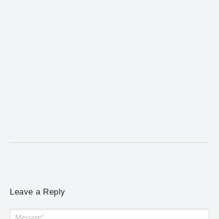
Mariana cadastra neste sábado (8) crianças com
diabetes tipo 1 para uso de sensor de glicose
5 de agosto de 2026
/
No Comments
Atendimento será realizado das 8h às 15h, na Previne, e poderá
incluir a instalação do dispositivo...
Leave a Reply