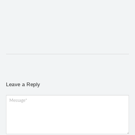
Prefeitura e comerciantes discutem turismo e
ações para o centro histórico de Mariana
6 de agosto de 2026
/
No Comments
Reunião com empresários da Rua Direita e do Jardim abordou
demandas do setor, o programa Avança...
Leave a Reply