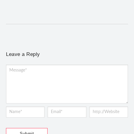
Concerto gratuito neste sábado (8) reúne obras europeias e
brasileiras, de Giovanni Gabrieli a Dorival Caymmi
Leave a Reply