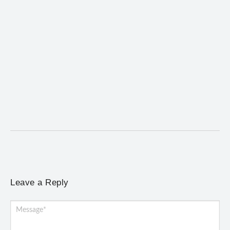
Mariana cadastra neste sábado (8) crianças com
diabetes tipo 1 para uso de sensor de glicose
5 de agosto de 2026
/
No Comments
Atendimento será realizado das 8h às 15h, na Previne, e poderá
incluir a instalação do dispositivo...
Leave a Reply