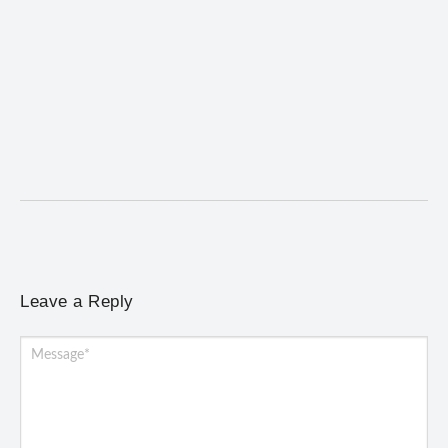
Mariana cadastra neste sábado (8) crianças com
diabetes tipo 1 para uso de sensor de glicose
5 de agosto de 2026
/
No Comments
Atendimento será realizado das 8h às 15h, na Previne, e poderá
incluir a instalação do dispositivo...
Leave a Reply