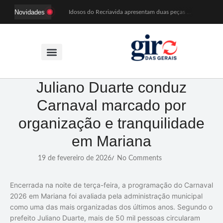
Novidades
Idosos do Recriavida apresentam duas peças no CineTeatro de Mariana na quarta (12)
Imagem de Santa Efigênia recuperada em site de leilões volta a Monsenhor Horta nesta sexta (7)
Desafio Brou reúne mais de 1.100 atletas em Mariana entre 14 e 16 de agosto
Prefeitura e comerciantes discutem turismo e ações para o centro histórico de Mariana
Mariana cadastra neste sábado (8) crianças com diabetes tipo 1 para uso de sensor de glicose
Coro da Osesp leva cinco séculos de música ao Cine Teatro de Mariana
Organização cancela 11ª edição do Sabadinho na Passagem
ACIAM/CDL Mariana participa da realização de fórum estadual de empreendedorismo feminino
Juliano Duarte conduz
Mariana anuncia regras mais rígidas para eventos após homicídios em cavalgada
Carnaval marcado por
Sabadinho na Passagem celebra as tradições populares em sua 11ª edição
organização e tranquilidade
em Mariana
19 de fevereiro de 2026
No Comments
/
Encerrada na noite de terça-feira, a programação do Carnaval
2026 em Mariana foi avaliada pela administração municipal
como uma das mais organizadas dos últimos anos. Segundo o
prefeito Juliano Duarte, mais de 50 mil pessoas circularam