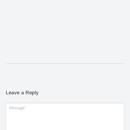
Mariana cadastra neste sábado (8) crianças com
diabetes tipo 1 para uso de sensor de glicose
5 de agosto de 2026
/
No Comments
Atendimento será realizado das 8h às 15h, na Previne, e poderá
incluir a instalação do dispositivo...
Leave a Reply