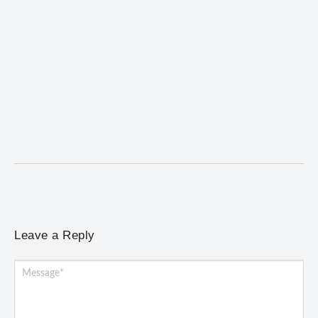
Mariana cadastra neste sábado (8) crianças com
diabetes tipo 1 para uso de sensor de glicose
5 de agosto de 2026
/
No Comments
Atendimento será realizado das 8h às 15h, na Previne, e poderá
incluir a instalação do dispositivo...
Leave a Reply