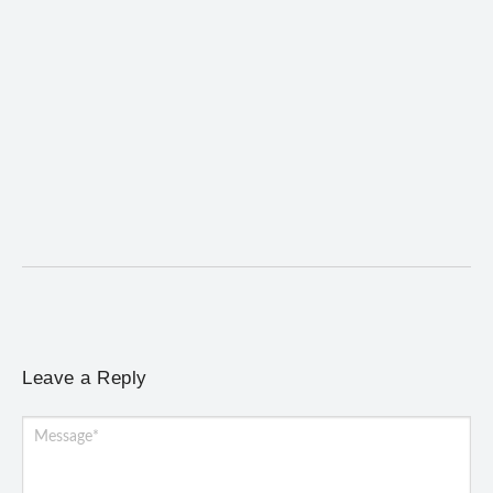
Coro da Osesp leva cinco séculos de música ao
Cine Teatro de Mariana
5 de agosto de 2026
/
No Comments
Concerto gratuito neste sábado (8) reúne obras europeias e
brasileiras, de Giovanni Gabrieli a Dorival Caymmi
Leave a Reply