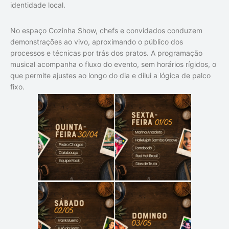
identidade local.
No espaço Cozinha Show, chefs e convidados conduzem
demonstrações ao vivo, aproximando o público dos
processos e técnicas por trás dos pratos. A programação
musical acompanha o fluxo do evento, sem horários rígidos, o
que permite ajustes ao longo do dia e dilui a lógica de palco
fixo.