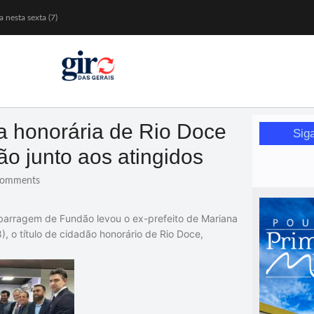
 nesta sexta (7)
Mariana
or de glicose
orismo feminino
a honorária de Rio Doce
Sig
o junto aos atingidos
omments
barragem de Fundão levou o ex-prefeito de Mariana
8), o título de cidadão honorário de
Rio Doce
,