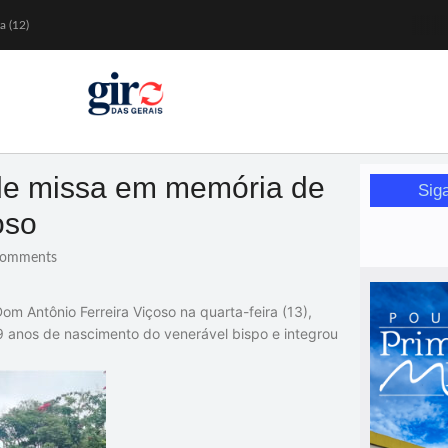
a (12)
 nesta sexta (7)
Mariana
or de glicose
orismo feminino
 de missa em memória de
Sig
oso
omments
om Antônio Ferreira Viçoso
na quarta-feira (13),
 anos de nascimento
do venerável bispo e integrou