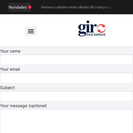
Novidades
Mariana cadastra neste sábado (8) crianças com diabetes tipo 1 para uso de sensor de glicose
Coro da Osesp leva cinco séculos de música ao Cine Teatro de Mariana
Organização cancela 11ª edição do Sabadinho na Passagem
ACIAM/CDL Mariana participa da realização de fórum estadual de empreendedorismo feminino
Mariana anuncia regras mais rígidas para eventos após homicídios em cavalgada
Sabadinho na Passagem celebra as tradições populares em sua 11ª edição
PSB oficializa candidatura de Duarte Júnior a deputado federal
Paracatu passa a ter atendimento odontológico na própria comunidade
Your name
Patrimônio de Mariana ganhará novos registros na Wikipédia durante encontro da Wikimedia Brasil
Estação das Histórias leva memória e tradição às ruas de Mariana durante o Festival de Inverno
Your email
Subject
Your message (optional)