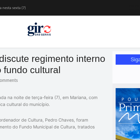
 nesta sexta (7)
Mariana
or de glicose
orismo feminino
discute regimento interno
Sig
fundo cultural
omments
ada na noite de terça-feira (7), em
Mariana
, com
ca cultural do município.
ordenador de Cultura,
Pedro Chaves
, foram
mento do Fundo Municipal de Cultura, tratados