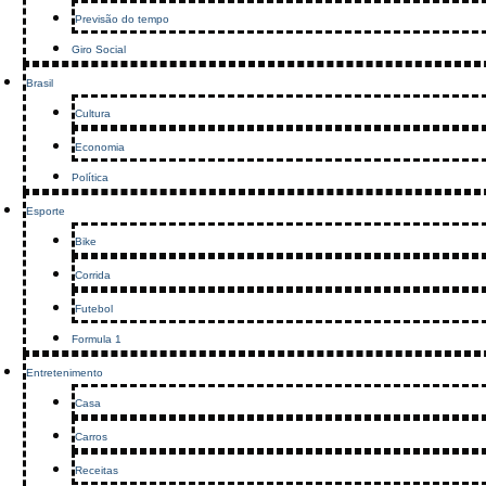
Previsão do tempo
Giro Social
Brasil
Cultura
Economia
Política
Esporte
Bike
Corrida
Futebol
Formula 1
Entretenimento
Casa
Carros
Receitas