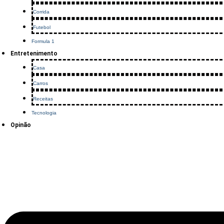
Corrida
Futebol
Formula 1
Entretenimento
Casa
Carros
Receitas
Tecnologia
Opinão