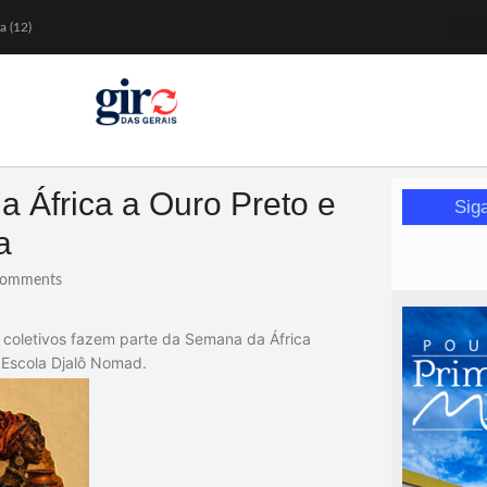
a (12)
 nesta sexta (7)
Mariana
or de glicose
orismo feminino
a África a Ouro Preto e
Sig
a
omments
s coletivos fazem parte da Semana da África
 Escola Djalô Nomad
.