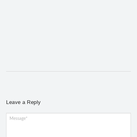
ACIAM/CDL Mariana participa da realização de
fórum estadual de empreendedorismo feminino
5 de agosto de 2026
/
No Comments
Evento promovido em Santa Bárbara reuniu lideranças de
diferentes regiões de Minas Gerais e homenageou a...
Leave a Reply