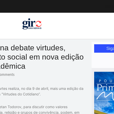
a pessoa idosa
a (12)
 nesta sexta (7)
Mariana
or de glicose
na debate virtudes,
Sig
orismo feminino
o social em nova edição
adêmica
omments
tes realiza, no dia 9 de abril, mais uma edição da
Virtudes do Cotidiano”.
tan Todorov, para discutir como valores
ia, religião e grupos de convivência, podem, em