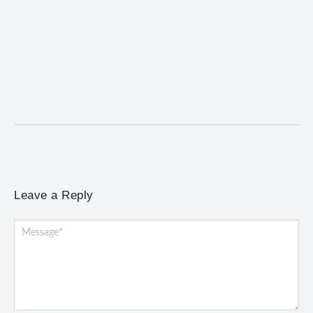
Mariana cadastra neste sábado (8) crianças com
diabetes tipo 1 para uso de sensor de glicose
5 de agosto de 2026
/
No Comments
Atendimento será realizado das 8h às 15h, na Previne, e poderá
incluir a instalação do dispositivo...
Leave a Reply