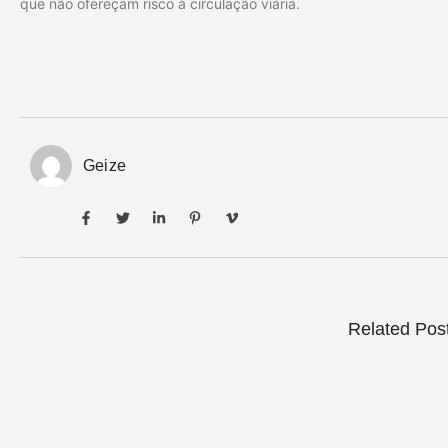
que não ofereçam risco à circulação viária.
Geize
Related Pos