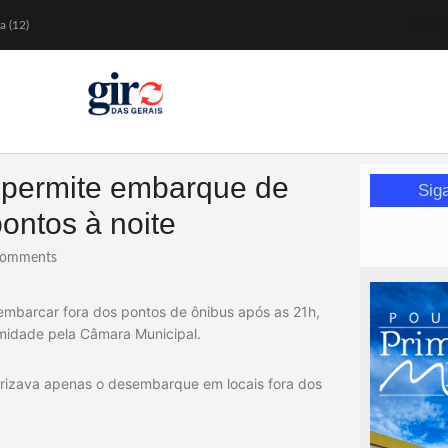
a (12)
 nesta sexta (7)
Mariana
or de glicose
orismo feminino
 permite embarque de
Sig
ontos à noite
omments
 embarcar fora dos pontos de ônibus após as 21h,
imidade pela Câmara Municipal.
orizava apenas o desembarque em locais fora dos