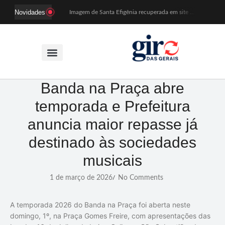
Novidades
Imagem de Santa Efigênia recuperada em site de leilões volta a Monsenhor Horta nesta sexta (7)
Desafio Brou reúne mais de 1.100 atletas em Mariana entre 14 e 16 de agosto
Prefeitura e comerciantes discutem turismo e ações para o centro histórico de Mariana
Mariana cadastra neste sábado (8) crianças com diabetes tipo 1 para uso de sensor de glicose
Coro da Osesp leva cinco séculos de música ao Cine Teatro de Mariana
Organização cancela 11ª edição do Sabadinho na Passagem
ACIAM/CDL Mariana participa da realização de fórum estadual de empreendedorismo feminino
Mariana anuncia regras mais rígidas para eventos após homicídios em cavalgada
Banda na Praça abre
Sabadinho na Passagem celebra as tradições populares em sua 11ª edição
temporada e Prefeitura
PSB oficializa candidatura de Duarte Júnior a deputado federal
anuncia maior repasse já
destinado às sociedades
musicais
1 de março de 2026
No Comments
/
A temporada 2026 do Banda na Praça foi aberta neste
domingo, 1º, na Praça Gomes Freire, com apresentações das