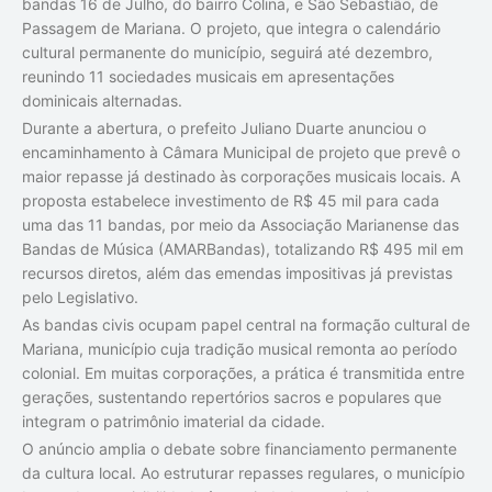
bandas 16 de Julho, do bairro Colina, e São Sebastião, de
Passagem de Mariana. O projeto, que integra o calendário
cultural permanente do município, seguirá até dezembro,
reunindo 11 sociedades musicais em apresentações
dominicais alternadas.
Durante a abertura, o prefeito Juliano Duarte anunciou o
encaminhamento à Câmara Municipal de projeto que prevê o
maior repasse já destinado às corporações musicais locais. A
proposta estabelece investimento de R$ 45 mil para cada
uma das 11 bandas, por meio da Associação Marianense das
Bandas de Música (AMARBandas), totalizando R$ 495 mil em
recursos diretos, além das emendas impositivas já previstas
pelo Legislativo.
As bandas civis ocupam papel central na formação cultural de
Mariana, município cuja tradição musical remonta ao período
colonial. Em muitas corporações, a prática é transmitida entre
gerações, sustentando repertórios sacros e populares que
integram o patrimônio imaterial da cidade.
O anúncio amplia o debate sobre financiamento permanente
da cultura local. Ao estruturar repasses regulares, o município