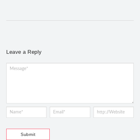
Prefeitura prepara decreto que prevê prazo mínimo para pedidos
de autorização, segurança privada, gradis e detectores...
Leave a Reply