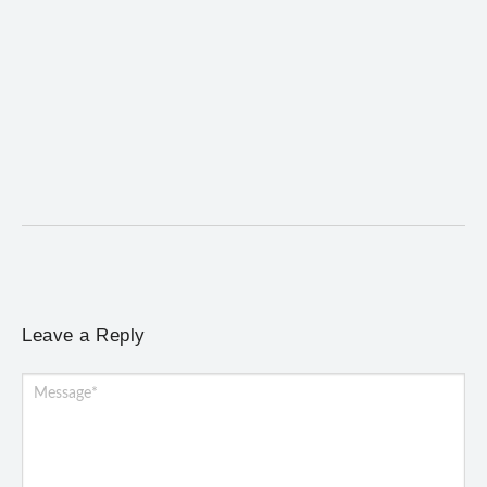
Desafio Brou reúne mais de 1.100 atletas em
Mariana entre 14 e 16 de agosto
6 de agosto de 2026
/
No Comments
Programação terá provas de trail run e mountain bike, desafio
noturno e show na Praça Gomes...
Leave a Reply