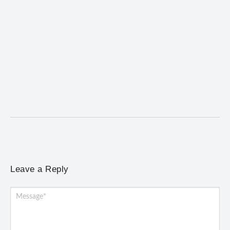
Coro da Osesp leva cinco séculos de música ao
Cine Teatro de Mariana
5 de agosto de 2026
/
No Comments
Concerto gratuito neste sábado (8) reúne obras europeias e
brasileiras, de Giovanni Gabrieli a Dorival Caymmi
Leave a Reply